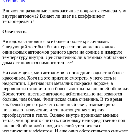
3 comments
Влияют ли различные лакокрасочные покрытия температуру
внутри автодома? Влияет ли цвет на коэффициент
теплопередачи?
Ответ есть.
Автодома становятся все более и более красочными.
Следующий тест был бы интересен: оставьте несколько
одинаковых автодомов разного цвета на солнце и измерьте
температуру внутри. Действительно ли в темных мобильных
домах становится намного теплее?
На самом деле, мир автодомов в последние годы стал более
красочным. Хотя на это приятно смотреть, у него есть и
недостатки. Цветная или металлик покраска дороже, а
неровности сэндвич-стен более заметны на внешней обшивке.
Кроме того, цветные автодома действительно нагреваются
больше, чем белые. Физическая связь очевидна. В то время
как белый цвет отражает солнечный свет, темные цвета
поглощают излучение, и эта поглощенная энергия
преобразуется в тепло. Однако внутрь проникает меньше
тепла, чем принято считать, поскольку непосредственно под
внешней обшивкой находится слой утеплителя с
изолирующим эффектом. И еще одно обстоятельство снижает